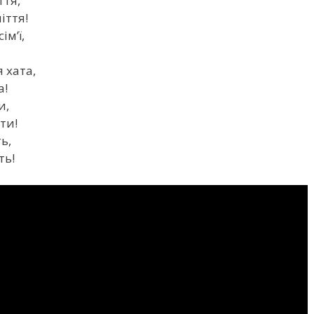
ття,
іття!
ім’ї,
 хата,
а!
и,
ти!
ь,
ть!