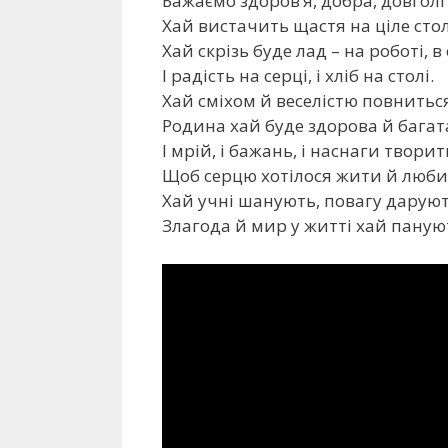
Бажаємо здоров’я, добра, довголі
Хай вистачить щастя на ціле стол
Хай скрізь буде лад – на роботі, в с
І радість на серці, і хліб на столі.
Хай сміхом й веселістю повниться
Родина хай буде здорова й багат
І мрій, і бажань, і наснаги творит
Щоб серцю хотілося жити й люби
Хай учні шанують, повагу даруют
Злагода й мир у житті хай паную