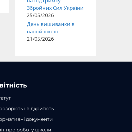
на підтримку
Збройних Сил України
25/05/2026
День вишиванки в
нашій школі
21/05/2026
вітність
татут
розорість і відкритість
ормативні документи
віт про роботу школи