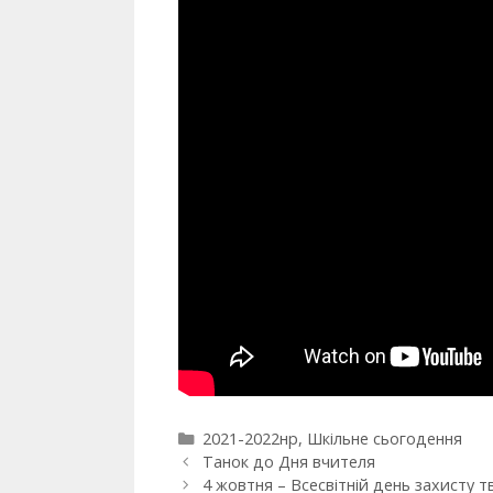
2021-2022нр
,
Шкільне сьогодення
Танок до Дня вчителя
4 жовтня – Всесвітній день захисту т