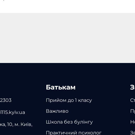
Батькам
З
 2303
Прийом до 1 класу
С
Важливо
П
115.kyiv.ua
Школа без булінгу
Н
а, 10, м. Київ,
Практичний психолог
З