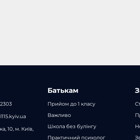
Батькам
З
 2303
Прийом до 1 класу
С
Важливо
П
115.kyiv.ua
Школа без булінгу
Н
а, 10, м. Київ,
Практичний психолог
З