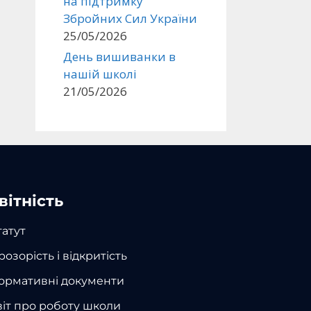
на підтримку
Збройних Сил України
25/05/2026
День вишиванки в
нашій школі
21/05/2026
вітність
татут
розорість і відкритість
ормативні документи
віт про роботу школи