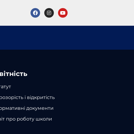
вітність
татут
розорість і відкритість
ормативні документи
віт про роботу школи