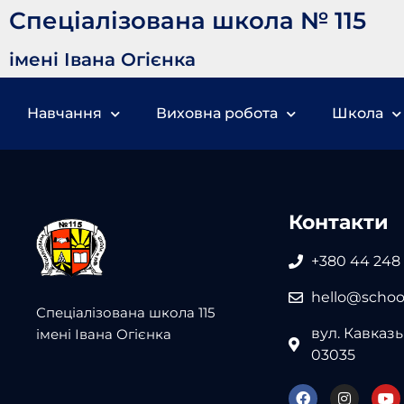
Спеціалізована школа № 115
імені Івана Огієнка
Навчання
Виховна робота
Школа
Контакти
+380 44 248
hello@school
Спеціалізована школа 115
вул. Кавказьк
імені Івана Огієнка
03035