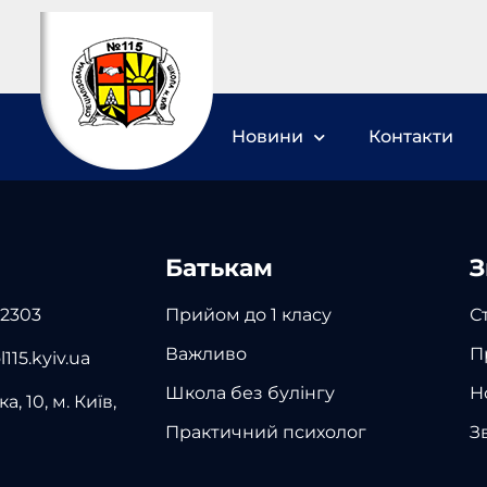
Новини
Контакти
Батькам
З
 2303
Прийом до 1 класу
С
Важливо
П
115.kyiv.ua
Школа без булінгу
Н
а, 10, м. Київ,
Практичний психолог
З