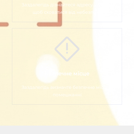
Заздалегідь дізнайтеся адресу укриття,
щоб сховатися від небезпеки
Безпечне місце
Заздалегідь визначте безпечне місце в
помешканні