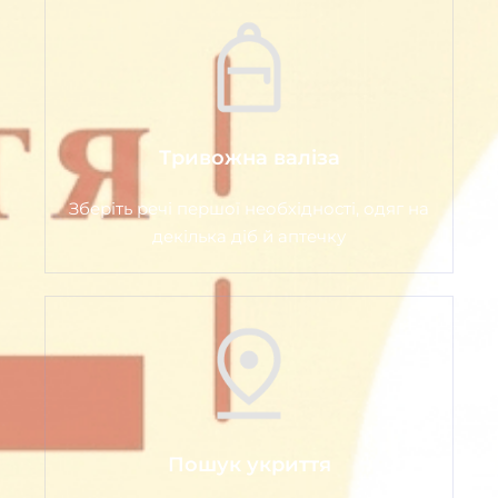
Тривожна валіза
Зберіть речі першої необхідності, одяг на
декілька діб й аптечку
Пошук укриття