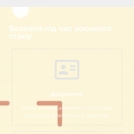
Безпека під час воєнного
стану
Документи
Майте при собі документи, записи про
групу крові й проблеми зі здоров'ям