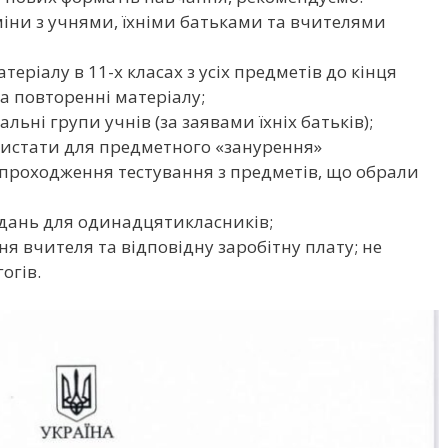
міни з учнями, їхніми батьками та вчителями
ріалу в 11-х класах з усіх предметів до кінця
на повторенні матеріалу;
ьні групи учнів (за заявами їхніх батьків);
истати для предметного «занурення»
 проходження тестування з предметів, що обрали
дань для одинадцятикласників;
 вчителя та відповідну заробітну плату; не
огів.