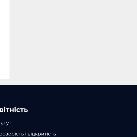
вітність
татут
розорість і відкритість