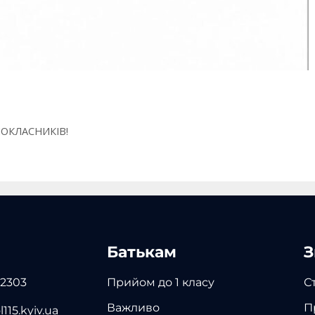
ОКЛАСНИКІВ!
Батькам
З
 2303
Прийом до 1 класу
С
Важливо
П
115.kyiv.ua