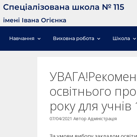
Спеціалізована школа № 115
імені Івана Огієнка
Навчання
Виховна робота
Школа
УВАГА!Рекоменд
освітнього про
року для учнів 
07/04/2021
Автор
Адміністрація
За умови вибору закладом освіт