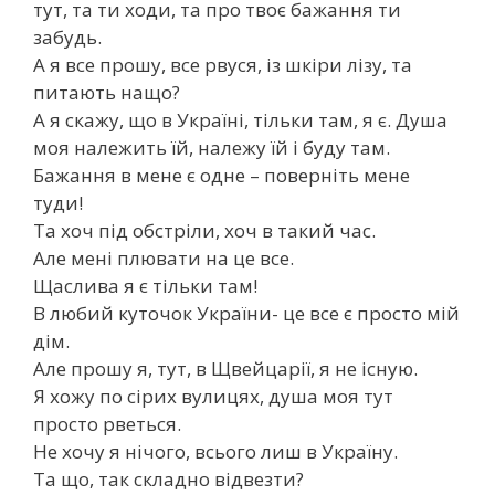
тут, та ти ходи, та про твоє бажання ти
забудь.
А я все прошу, все рвуся, із шкіри лізу, та
питають нащо?
А я скажу, що в Україні, тільки там, я є. Душа
моя належить їй, належу їй і буду там.
Бажання в мене є одне – поверніть мене
туди!
Та хоч під обстріли, хоч в такий час.
Але мені плювати на це все.
Щаслива я є тільки там!
В любий куточок України- це все є просто мій
дім.
Але прошу я, тут, в Щвейцарії, я не існую.
Я хожу по сірих вулицях, душа моя тут
просто рветься.
Не хочу я нічого, всього лиш в Україну.
Та що, так складно відвезти?