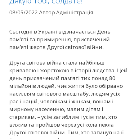
Дякую тобі, солдате!
08/05/2022
Автор
Адміністрація
Сьогодні в Україні відзначається День
пам’яті та примирення, присвячений
пам’яті жертв Другої світової війни.
Друга світова війна стала найбільш
кривавою і жорстокою в історії людства. Цей
день присвячений пам’яті тих понад 80
мільйонів людей, чиє життя було обірвано
насиллям світового масштабу, людям усіх
рас і націй, чоловікам і жінкам, воїнам і
мирному населенню, малим дітям і
старикам, – усім загиблим і усім тим, хто
вижив та пройшов через усі кола пекла
Другої світової війни. Тим, хто загинув на її