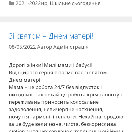
2021-2022нр
,
Шкільне сьогодення
Зі святом – Днем матері!
08/05/2022
Автор
Адміністрація
Дорогі жінки! Милі мами і бабусі!
Від щирого серця вітаємо вас зі святом –
Днем матері!
Мама – це робота 24/7 без відпусток і
вихідних. Так нехай ця робота крім клопоту і
переживань приносить колосальне
задоволення, невичерпне натхнення,
почуття гармонії і теплоти. Нехай нагородою
за це буде величезна, чиста, безкорислива
любов дитячих сердечок, теплі рідні обійми і