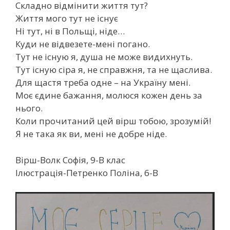
Складно відмінити життя тут?
Життя мого тут не існує
Ні тут, ні в Польщі, ніде…
Куди не відвезете-мені погано.
Тут не існую я, душа не може видихнуть.
Тут існую сіра я, не справжня, та не щаслива.
Для щастя треба одне – на Україну мені.
Моє єдине бажання, молюся кожен день за
нього.
Коли прочитаний цей вірш тобою, зрозумій!
Я не така як ви, мені не добре ніде.
Вірш-Волк Софія, 9-В клас
Ілюстрація-Петренко Поліна, 6-В