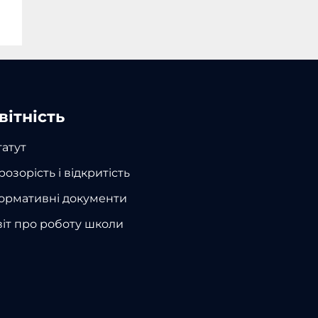
вітність
татут
розорість і відкритість
ормативні документи
віт про роботу школи