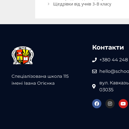
Щедрівки від учнів 3-В класу
Контакти
+380 44 248
hello@school
Спеціалізована школа 115
вул. Кавказьк
імені Івана Огієнка
03035