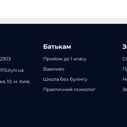
Батькам
З
 2303
Прийом до 1 класу
С
Важливо
П
115.kyiv.ua
Школа без булінгу
Н
а, 10, м. Київ,
Практичний психолог
З