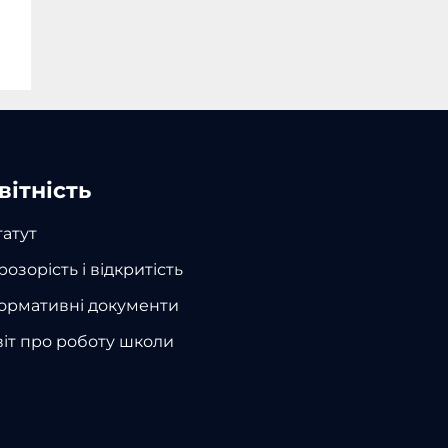
вітність
татут
розорість і відкритість
ормативні документи
віт про роботу школи