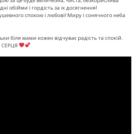
дою за це буде величезна, чиста, безкорислива
ні обійми і гордість за їх досягнення!
ушевного спокою і любові! Миру і сонячного неба
и біля мами кожен відчуває радість та спокій.
І СЕРЦЯ