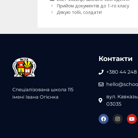
Прийом документів до 1-го класу
Дякую тобі, солдате!
Контакти
+380 44 248
hello@school
Спеціалізована школа 115
вул. Кавказьк
імені Івана Огієнка
03035