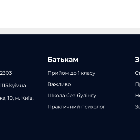
Батькам
З
 2303
Прийом до 1 класу
С
Важливо
П
115.kyiv.ua
Школа без булінгу
Н
а, 10, м. Київ,
Практичний психолог
З