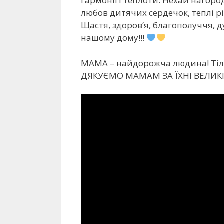
гармонії і теплоти. Нехай нагоро
любов дитячих сердечок, теплі рід
Щастя, здоров’я, благополуччя, д
нашому дому!!!
МАМА – найдорожча людина! Тільк
ДЯКУЄМО МАМАМ ЗА ЇХНІ ВЕЛИК