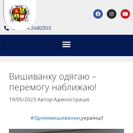
+380 44 2482303
Вишиванку одягаю –
перемогу наближаю!
19/05/2023
Автор
Адміністрація
#Зднемвишиванки
,українці!