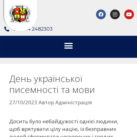
+380 44 2482303
День української
писемності та мови
27/10/2023
Автор
Адміністрація
Досить було небайдужості однієї людини,
щоб врятувати цілу націю, із безправних
людей сформувати нескорених і гордих