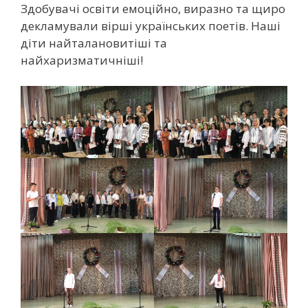
Здобувачі освіти емоційно, виразно та щиро
декламували вірші українських поетів. Наші
діти найталановитіші та
найхаризматичніші!