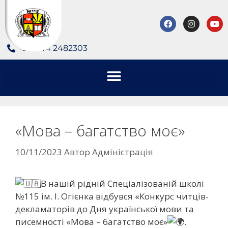
+380 44 2482303
«Мова – багатство моє»
10/11/2023
Автор
Адміністрація
В нашій рідній Спеціалізованій школі
№115 ім. І. Огієнка відбувся «Конкурс читців-
декламаторів до Дня української мови та
писемності «Мова – багатство моє»
.