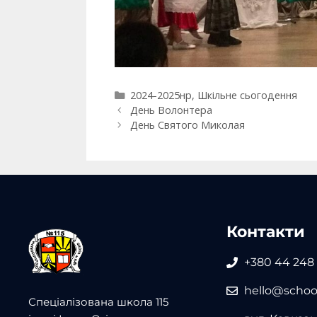
2024-2025нр
,
Шкільне сьогодення
День Волонтера
День Святого Миколая
Контакти
+380 44 248
hello@school
Спеціалізована школа 115