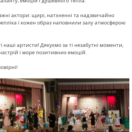
таланту, емоцій і душевного тепла.
вжні актори: щирі, натхненні та надзвичайно
репліка і кожен образ наповнили залу атмосферою
 наші артисти! Дякуємо за ті незабутні моменти,
настрій і море позитивних емоцій.
овірні!