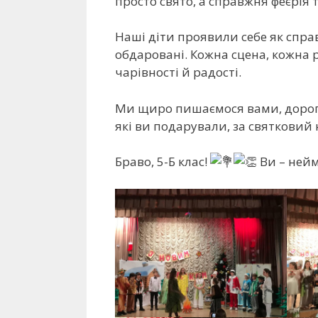
просто свято, а справжня феєрія 
Наші діти проявили себе як спра
обдаровані. Кожна сцена, кожна 
чарівності й радості.
Ми
щиро пишаємося вами, дорогі
які ви подарували, за святковий 
Браво, 5-Б клас!
Ви – нейм