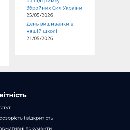
на підтримку
Збройних Сил України
25/05/2026
День вишиванки в
нашій школі
21/05/2026
вітність
татут
розорість і відкритість
ормативні документи