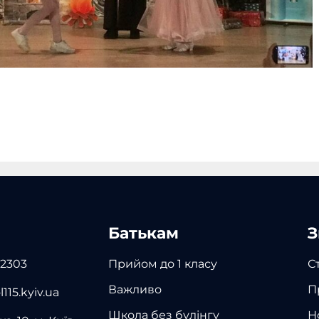
Батькам
З
 2303
Прийом до 1 класу
С
Важливо
П
115.kyiv.ua
Школа без булінгу
Н