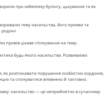
рили про небезпеку булінгу, цькування та як
орювали тему насильства, його прояви та
 родині.
 провів цікаве спілкування на тему:
актика будь-якого насильства. Розвиваємо
ся, як розпізнавати порушення особистих кордонів,
цію та спілкуватися впевнено й тактовно.
овку: насильство — це неприйнятно в сучасному