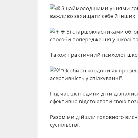
З наймолодшими учнями гово
важливо захищати себе й інших.
Зі старшокласниками обгов
способи попередження у школі та
Також практичний психолог школи
“Особисті кордони як профіл
асертивність у спілкуванні”.
Під час цієї години діти дізнали
ефективно відстоювати свою пози
Разом ми дійшли головного висн
суспільстві.