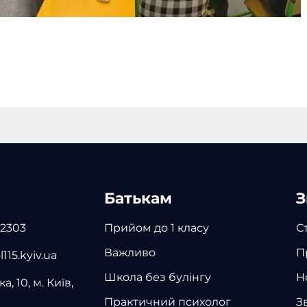
Батькам
З
 2303
Прийом до 1 класу
С
Важливо
П
115.kyiv.ua
Школа без булінгу
Н
а, 10, м. Київ,
Практичний психолог
З