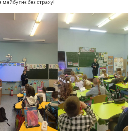
 майбутнє без страху!