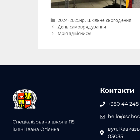
2024-2025нр
,
Шкільне сьогодення
День самоврядування
Мрія здійснись!
Контакти
+380 44 248
hello@school
Спеціалізована школа 115
вул. Кавказьк
імені Івана Огієнка
03035