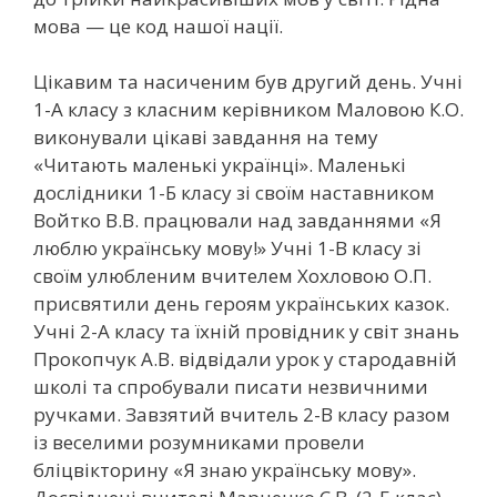
мова — це код нашої нації.
Цікавим та насиченим був другий день. Учні
1-А класу з класним керівником Маловою К.О.
виконували цікаві завдання на тему
«Читають маленькі українці». Маленькі
дослідники 1-Б класу зі своїм наставником
Войтко В.В. працювали над завданнями «Я
люблю українську мову!» Учні 1-В класу зі
своїм улюбленим вчителем Хохловою О.П.
присвятили день героям українських казок.
Учні 2-А класу та їхній провідник у світ знань
Прокопчук А.В. відвідали урок у стародавній
школі та спробували писати незвичними
ручками. Завзятий вчитель 2-В класу разом
із веселими розумниками провели
бліцвікторину «Я знаю українську мову».