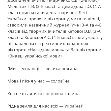
Досвідчені вчителі Марченко С.В. (2-Б клас),
Мельник Т.В. (3-Б клас) та Демидова Г.О. (4-А
клас) присвятили день творчості Лесі
Українки: провели вікторину, читали вірші,
створили незвичний журнал. Учні 3-А та 4-Б
класів від творчих вчителів Кетової О.В. (3-А
клас) та Корнєвої А.С. (4-Б клас) взяли участь у
пізнавальних і креативних завданнях
вікторин «Нас єднає мова» та бліцвікторини
«Знавці української мови».
“Ми — українці — велика родина,
Мова і пісня у нас — солов’їна.
Квітне в садочках червона калина,
Рідна земля для нас всіх — Україна!”