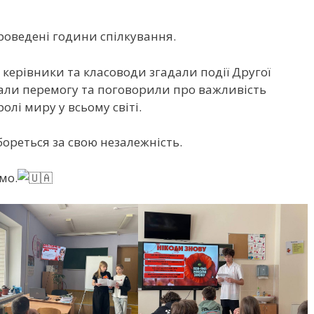
проведені години спілкування.
і керівники та класоводи згадали події Другої
ижали перемогу та поговорили про важливість
ролі
миру у всьому світі.
 бореться за свою незалежність.
мо.