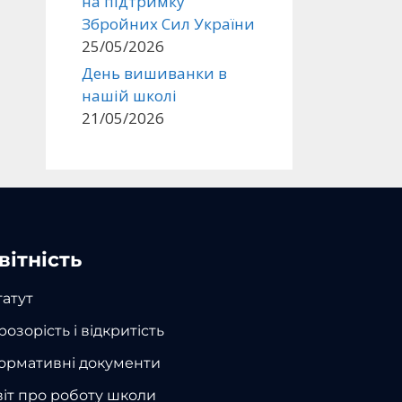
на підтримку
Збройних Сил України
25/05/2026
День вишиванки в
нашій школі
21/05/2026
вітність
татут
розорість і відкритість
ормативні документи
віт про роботу школи