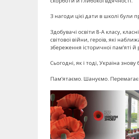
скорботи й глибокої вдячності.
З нагоди цієї дати в школі були 
Здобувачі освіти 8-А класу, класн
світової війни, героїв, які набл
збереження історичної пам’яті й 
Сьогодні, як і тоді, Україна знову
Пам’ятаємо. Шануємо. Перемагає