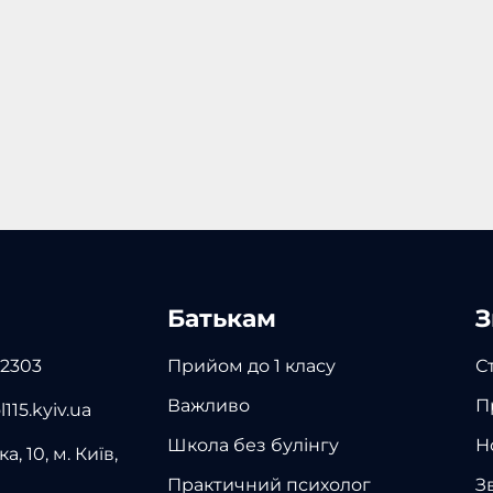
Батькам
З
 2303
Прийом до 1 класу
С
Важливо
П
115.kyiv.ua
Школа без булінгу
Н
а, 10, м. Київ,
Практичний психолог
З