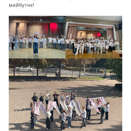
майбутнє!