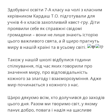
Здобувачі освіти 7-А класу на чолі з класним
керівником Кардаш Т.О. підготували для
учнів 4-х класів захопливий квест-гру. Діти
проявили себе як справжні свідомі
громадяни – вони не лише знають історію
цього важливого свята, а й щиро прагнуть
миру в нашій країні та в усьому світі.
Також у нашій школі відбулися години
спілкування, під час яких говорили про
значення миру, про відповідальність
кожного за злагоду і взаєморозуміння. Адже
мир починається з кожного з нас.
Щиро дякуємо всім, хто долучився до заходів
цього дня. Разом ми творимо світ, у якому
панує добро, повага і надія на щасливе