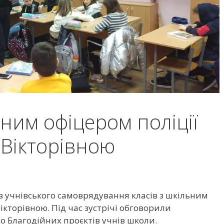
ьним офіцером поліції
 Вікторівною
ів учнівського самоврядування класів з шкільним
ікторівною. Під час зустрічі обговорили
до Благодійних проєктів учнів школи.