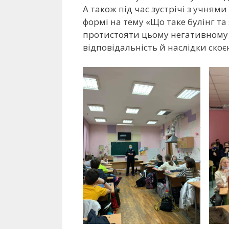
А також під час зустрічі з учнями
формі на тему «Що таке булінг та
протистояти цьому негативному 
відповідальність й наслідки скоє