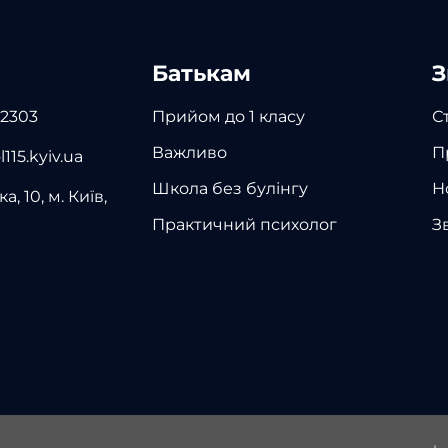
Батькам
З
 2303
Прийом до 1 класу
С
Важливо
П
115.kyiv.ua
Школа без булінгу
Н
а, 10, м. Київ,
Практичний психолог
З