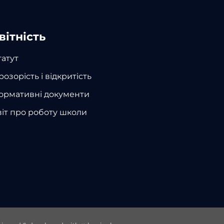
вітність
татут
розорість і відкритість
ормативні документи
віт про роботу школи