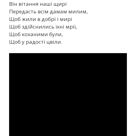
Він вітання наші щирі
Передасть всім дамам милим,
Щоб жили в добрі і мирі
Щоб здійснились їхні мрії,
Щоб коханими були,
Щоб у радості цвіли.