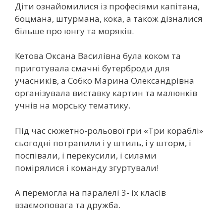
Діти ознайомилися із професіями капітана,
боцмана, штурмана, кока, а також дізналися
більше про юнгу та моряків.
Кетова Оксана Василівна була коком та
приготувала смачні бутерброди для
учасників, а Собко Марина Олександрівна
організувала виставку картин та малюнків
учнів на морську тематику.
Під час
сюжетно-рольової гри «Три кораблі»
сьогодні потрапили і у штиль, і у шторм, і
поспівали, і перекусили, і силами
помірялися і команду згуртували!
А перемогла на паралелі 3- іх класів
взаємоповага та дружба.