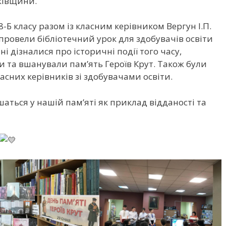
ківщини.
 8-Б класу разом із класним керівником Вергун І.П.
 провели бібліотечний урок для здобувачів освіти
учні дізналися про історичні події того
часу,
 та вшанували пам’ять Героїв Крут. Також були
асних керівників зі здобувачами освіти.
аться у нашій пам’яті як приклад відданості та