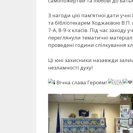
самопожертви та любові до Бать
З нагоди цієї пам’ятної дати учні
та бібліотекарем Ходжаєвою В.П.
7-А, 8-9-х класів. Під час заходу 
переглянули тематичні матеріали
проведені години спілкування кл
Ці юні захисники назавжди залиш
незламності духу!
Вічна слава Героям!