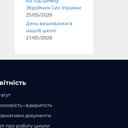
на підтримку
Збройних Сил України
25/05/2026
День вишиванки в
нашій школі
21/05/2026
вітність
татут
розорість і відкритість
ормативні документи
віт про роботу школи