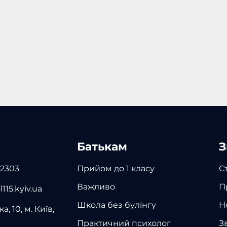
Батькам
З
 2303
Прийом до 1 класу
С
Важливо
П
115.kyiv.ua
Школа без булінгу
Н
а, 10, м. Київ,
Практичний психолог
З