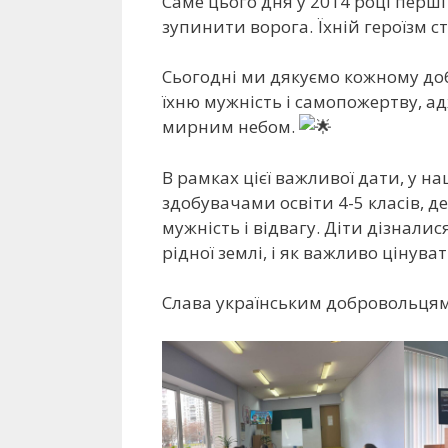
Саме цього дня у 2014 році пер
зупинити ворога. Їхній героїзм 
Сьогодні ми дякуємо кожному до
їхню мужність і самопожертву, а
мирним небом.
В рамках цієї важливої дати, у н
здобувачами освіти 4-5 класів, д
мужність і відвагу. Діти дізналис
рідної землі, і як важливо цінува
Слава українським добровольцям!