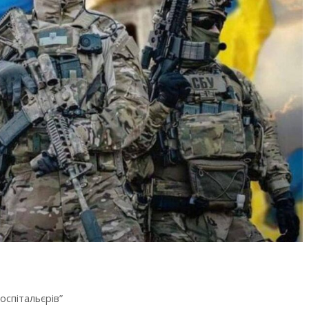
оспітальєрів”