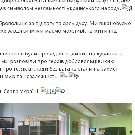
ші добровольчі батальйони вирушили на фронт, аби
став символом незламності українського народу.
бровольцю за відвагу та силу духу. Ми вшановуємо
дже
завдяки їм ми маємо можливість жити під
ашій школі були проведені години спілкування зі
е ми розповіли про героїв добровольців, їхню
я про те, як ці люди без вагань стали на захист
ти мир та незалежність.
 Слава Україні!