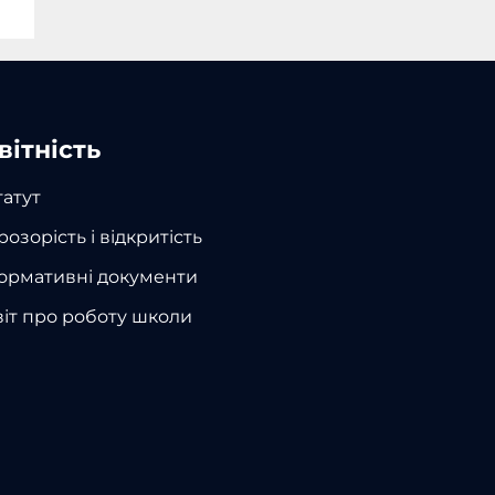
вітність
татут
розорість і відкритість
ормативні документи
віт про роботу школи