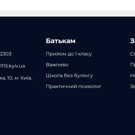
Батькам
З
 2303
Прийом до 1 класу
С
Важливо
П
115.kyiv.ua
Школа без булінгу
Н
а, 10, м. Київ,
Практичний психолог
З