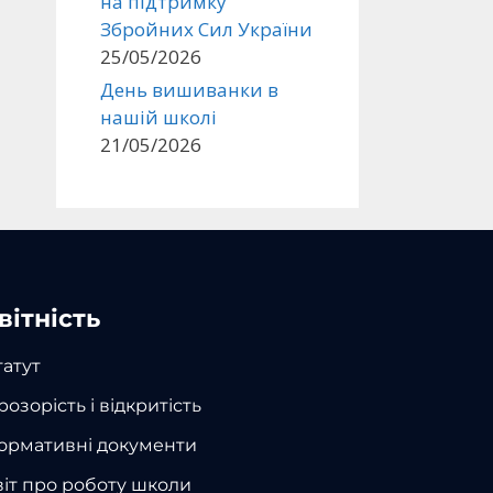
на підтримку
Збройних Сил України
25/05/2026
День вишиванки в
нашій школі
21/05/2026
вітність
татут
розорість і відкритість
ормативні документи
віт про роботу школи