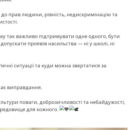
до прав людини, рівність, недискримінацію та
истості.
чому так важливо підтримувати одне одного, бути
допускати проявів насильства — ні у школі, ні
печні ситуації та куди можна звертатися за
має виправдання.
ультури поваги, доброзичливості та небайдужості,
ередовище для кожного.