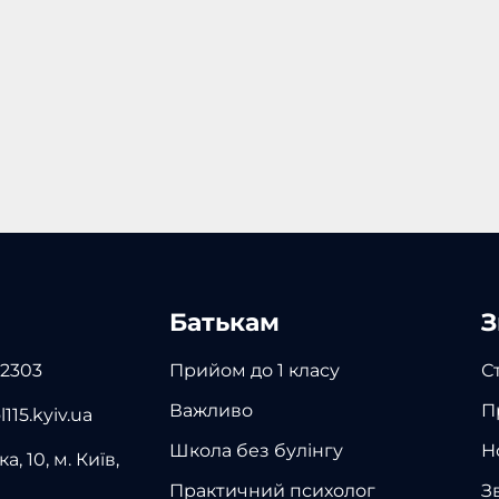
Батькам
З
 2303
Прийом до 1 класу
С
Важливо
П
115.kyiv.ua
Школа без булінгу
Н
а, 10, м. Київ,
Практичний психолог
З