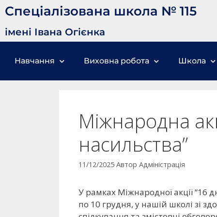
Спеціалізована школа № 115
імені Івана Огієнка
Навчання
Виховна робота
Школа
Міжнародна акц
насильства”
11/12/2025
Автор
Адміністрація
У рамках Міжнародної акції “16 д
по 10 грудня, у нашій школі зі з
спілкування та
змістовні обговор